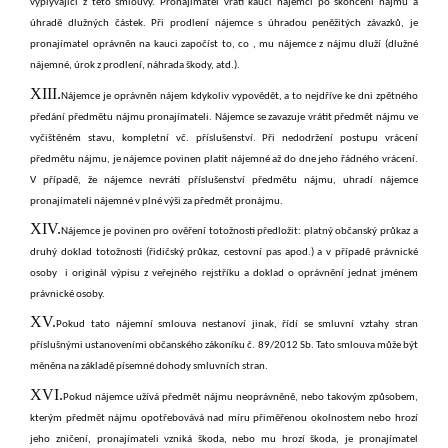
vyplývající z této smlouvy. Pronajímatel vrátí kauci nájemci po skončení nájmu a
úhradě dlužných částek. Při prodlení nájemce s úhradou peněžitých závazků, je
pronajímatel oprávněn na kauci započíst to, co , mu nájemce z nájmu dluží (dlužné
nájemné, úrok z prodlení, náhrada škody, atd.).
XIII.
Nájemce je oprávněn nájem kdykoliv vypovědět, a to nejdříve ke dni zpětného
předání předmětu nájmu pronajímateli. Nájemce se zavazuje vrátit předmět nájmu ve
vyčištěném stavu, kompletní vč. příslušenství. Při nedodržení postupu vrácení
předmětu nájmu, je nájemce povinen platit nájemné až do dne jeho řádného vrácení.
V případě, že nájemce nevrátí příslušenství předmětu nájmu, uhradí nájemce
pronajímateli nájemné v plné výši za předmět pronájmu.
XIV.
Nájemce je povinen pro ověření totožnosti předložit: platný občanský průkaz a
druhý doklad totožnosti (řidičský průkaz, cestovní pas apod.) a v případě právnické
osoby i originál výpisu z veřejného rejstříku a doklad o oprávnění jednat jménem
právnické osoby.
XV.
Pokud tato nájemní smlouva nestanoví jinak, řídí se smluvní vztahy stran
příslušnými ustanoveními občanského zákoníku č. 89/2012 Sb. Tato smlouva může být
měněna na základě písemné dohody smluvních stran.
XVI.
Pokud nájemce užívá předmět nájmu neoprávněně, nebo takovým způsobem,
kterým předmět nájmu opotřebovává nad míru přiměřenou okolnostem nebo hrozí
jeho zničení, pronajímateli vzniká škoda, nebo mu hrozí škoda, je pronajímatel