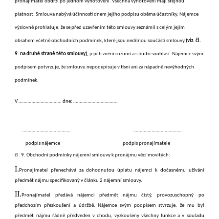
pronajímatel obdrží po jednom vyhotovení. Všechna vyhotoveni mají stejnou
platnost. Smlouva nabývá účinnosti dnem jejího podpisu oběma účastníky. Nájemce
výslovně prohlašuje, že se před uzavřením této smlouvy seznámil s celým jejím
obsahem včetně obchodních podmínek, které jsou nedílnou součástí smlouvy
(viz. čl.
9. na druhé straně této smlouvy)
, jejich znění rozumí a s tímto souhlasí. Nájemce svým
podpisem potvrzuje, že smlouvu nepodepisuje v tísni ani za nápadně nevýhodných
podmínek.
V …………………………… dne: …………………………….
………………………………. ……………………………….
podpis nájemce podpis pronajímatele
čl. 9. Obchodní podmínky nájemní smlouvy k pronájmu věcí movitých:
I.
Pronajímatel přenechává za dohodnutou úplatu nájemci k dočasnému užívání
předmět nájmu specifikovaný v článku
2
nájemní smlouvy.
II.
Pronajímatel předává nájemci předmět nájmu čistý, provozuschopný po
předchozím přezkoušení a údržbě. Nájemce svým podpisem stvrzuje, že mu byl
předmět nájmu řádně předveden v chodu, vyzkoušeny všechny funkce a v souladu