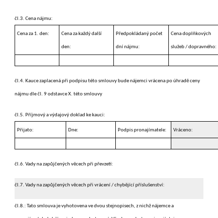
čl.3. Cena nájmu:
Cena za 1. den:
Cena za každý další
Předpokládaný počet
Cena doplňkových
den:
dní nájmu:
služeb / dopravného:
čl.4. Kauce zaplacená při podpisu této smlouvy bude nájemci vrácena po
úhradě
ceny
nájmu dle čl. 9 odstavce X. této smlouvy
čl.5. Příjmový a výdajový doklad ke kauci:
Přijato:
Dne:
Podpis pronajímatele:
Vráceno:
čl.6. Vady na zapůjčených věcech při převzetí:
čl.7. Vady na zapůjčených věcech při vrácení / chybějící příslušenství:
čl.8.: Tato smlouva je vyhotovena ve dvou stejnopisech, z nichž nájemce a