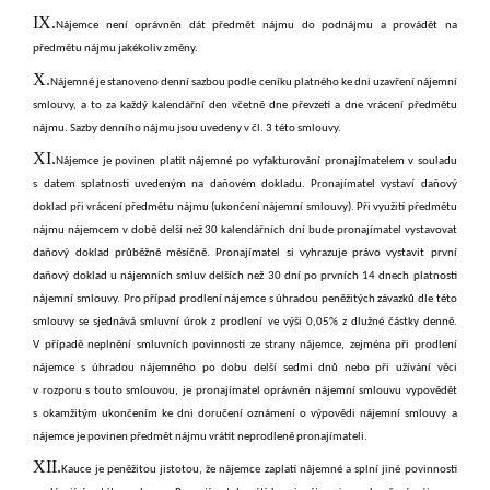
IX.
Nájemce není oprávněn dát předmět nájmu do podnájmu a provádět na
předmětu nájmu jakékoliv změny.
X.
Nájemné je stanoveno denní sazbou podle ceníku platného ke dni uzavření nájemní
smlouvy, a to za každý kalendářní den včetně dne převzetí a dne vrácení předmětu
nájmu. Sazby denního nájmu jsou uvedeny v čl. 3 této smlouvy.
XI.
Nájemce je povinen platit nájemné po vyfakturování pronajímatelem v souladu
s datem splatnosti uvedeným na daňovém dokladu. Pronajímatel vystaví daňový
doklad při vrácení předmětu nájmu (ukončení nájemní smlouvy). Při využití předmětu
nájmu nájemcem v době delší než 30 kalendářních dní bude pronajímatel vystavovat
daňový doklad průběžně měsíčně. Pronajímatel si vyhrazuje právo vystavit první
daňový doklad u nájemních smluv delších než 30 dní po prvních 14 dnech platnosti
nájemní smlouvy. Pro případ prodlení nájemce s úhradou peněžitých závazků dle této
smlouvy se sjednává smluvní úrok z prodlení ve výši 0,05% z dlužné částky denně.
V případě neplnění smluvních povinností ze strany nájemce, zejména při prodlení
nájemce s úhradou nájemného po dobu delší sedmi dnů nebo při užívání věci
v rozporu s touto smlouvou, je pronajímatel oprávněn nájemní smlouvu vypovědět
s okamžitým ukončením ke dni doručení oznámení o výpovědi nájemní smlouvy a
nájemce je povinen předmět nájmu vrátit neprodleně pronajímateli.
XII.
Kauce je peněžitou jistotou, že nájemce zaplatí nájemné a splní jiné povinnosti