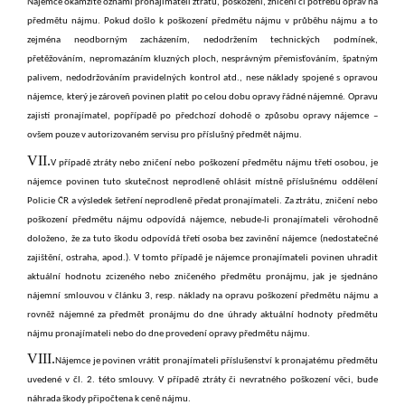
Nájemce okamžitě oznámí pronajímateli ztrátu, poškození, zničení či potřebu oprav na
předmětu nájmu. Pokud došlo k poškození předmětu nájmu v průběhu nájmu a to
zejména neodborným zacházením, nedodržením technických podmínek,
přetěžováním, nepromazáním kluzných ploch, nesprávným přemisťováním, špatným
palivem, nedodržováním pravidelných kontrol atd., nese náklady spojené s opravou
nájemce, který je zároveň povinen platit po celou dobu opravy řádné nájemné. Opravu
zajistí pronajímatel, popřípadě po předchozí dohodě o způsobu opravy nájemce –
ovšem pouze v autorizovaném servisu pro příslušný předmět nájmu.
VII.
V případě ztráty nebo zničení nebo poškození předmětu nájmu třetí osobou, je
nájemce povinen tuto skutečnost neprodleně ohlásit místně příslušnému oddělení
Policie ČR a výsledek šetření neprodleně předat pronajímateli. Za ztrátu, zničení nebo
poškození předmětu nájmu odpovídá nájemce, nebude-li pronajímateli věrohodně
doloženo, že za tuto škodu odpovídá třetí osoba bez zavinění nájemce (nedostatečné
zajištění, ostraha, apod.). V tomto případě je nájemce pronajímateli povinen uhradit
aktuální hodnotu zcizeného nebo zničeného předmětu pronájmu, jak je sjednáno
nájemní smlouvou v článku 3, resp. náklady na opravu poškození předmětu nájmu a
rovněž nájemné za předmět pronájmu do dne úhrady aktuální hodnoty předmětu
nájmu pronajímateli nebo do dne provedení opravy předmětu nájmu.
VIII.
Nájemce je povinen vrátit pronajímateli příslušenství k pronajatému předmětu
uvedené v čl. 2. této smlouvy. V případě ztráty či nevratného poškození věci, bude
náhrada škody připočtena k ceně nájmu.