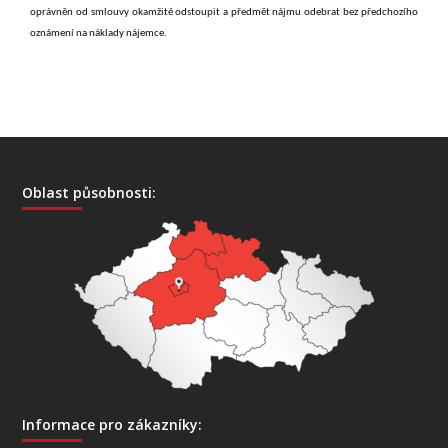
oprávněn od smlouvy okamžitě odstoupit a předmět nájmu odebrat bez předchozího
oznámení na náklady nájemce.
Oblast působnosti:
Informace pro zákazníky: