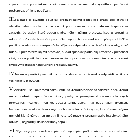
s provozními podmínkami a návodem k obsluze mu bylo vysvětleno jak řádně
postupovat při jeho používání.
III.
Nájemce se zavazuje používat předmět nájmu pouze pro práce, pro které je
obvykle nebo v souladu s návodem k použití určen pronajímatelem. Nájemce se
zavazuje, že osoby, které budou s předmětem nájmu pracovat, jsou zdravotně a
odborně způsobilé k užívání předmětu nájmu, budou dodržovat předpisy BOZP a
používat osobní ochranné pomůcky. Nájemce odpovídá za to, že všechny osoby, které
budou s předmětem nájmu pracovat, budou splňovat podmínky uvedené v předchozí
větě, budou proškoleni a seznámeni se všemi povinnostmi plynoucími z této nájemní
smlouvy včetně řádného užívání předmětu nájmu.
IV.
Nájemce používá předmět nájmu na vlastní odpovědnost a odpovídá za škody
vzniklé jeho provozem.
V.
Vyskytne-li se u předmětu nájmu vada, za kterou neodpovídá nájemce, a pro kterou
nelze předmět nájmu řádně užívat, poskytne pronajímatel nájemci dle svých
provozních možností jinou věc sloužící témuž účelu, jinak bude nájem ukončen.
Nájemce má nárok na slevu z nájemného za dobu trvání nájmu, kdy předmět nájmu
nemohl řádně užívat, jen uplatní-li toto své právo u pronajímatele bez zbytečného
odkladu, nejpozději do konce doby nájmu.
VI.
Nájemce je povinen chránit předmět nájmu před poškozením, ztrátou a zničením.