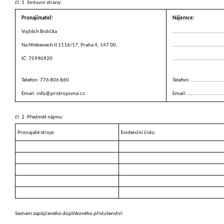
čl. 1. Smluvní strany:
Pronajímatel:
Nájemce:
Vojtěch Brdička
…………………………………
Na Hřebenech II 1116/17, Praha 4, 147 00.
…………………………………
IČ: 75990920
…………………………………
Telefon: 776 806 860
Telefon: …………………
Email: info@pristrojovna.cz
Email: ……………………
čl. 2. Předmět nájmu:
Pronajaté stroje:
Evidenční číslo:
Seznam zapůjčeného
doplňkového
příslušenství: